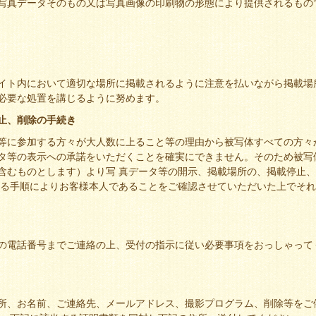
写真データそのもの又は写真画像の印刷物の形態により提供されるもの
イト内において適切な場所に掲載されるように注意を払いながら掲載場
必要な処置を講じるように努めます。
止、削除の手続き
等に参加する方々が大人数に上ること等の理由から被写体すべての方々
タ等の表示への承諾をいただくことを確実にできません。そのため被写
含むものとします）より写 真データ等の開示、掲載場所の、掲載停止、
める手順によりお客様本人であることをご確認させていただいた上でそれ
の電話番号までご連絡の上、受付の指示に従い必要事項をおっしゃって
所、お名前、ご連絡先、メールアドレス、撮影プログラム、削除等をご