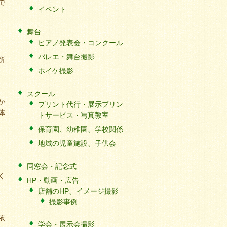
で
イベント
舞台
ピアノ発表会・コンクール
バレエ・舞台撮影
所
ホイケ撮影
スクール
か
プリント代行・展示プリン
体
トサービス・写真教室
保育園、幼稚園、学校関係
地域の児童施設、子供会
同窓会・記念式
く
HP・動画・広告
店舗のHP、イメージ撮影
撮影事例
依
学会・展示会撮影