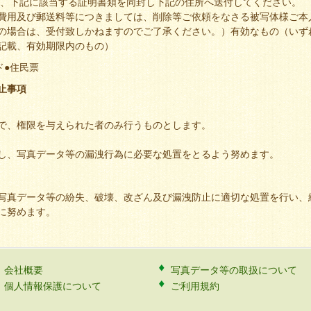
に、下記に該当する証明書類を同封し下記の住所へ送付してください。
費用及び郵送料等につきましては、削除等ご依頼をなさる被写体様ご本
の場合は、受付致しかねますのでご了承ください。）有効なもの（いず
記載、有効期限内のもの）
ド●住民票
止事項
で、権限を与えられた者のみ行うものとします。
し、写真データ等の漏洩行為に必要な処置をとるよう努めます。
写真データ等の紛失、破壊、改ざん及び漏洩防止に適切な処置を行い、
に努めます。
会社概要
写真データ等の取扱について
個人情報保護について
ご利用規約