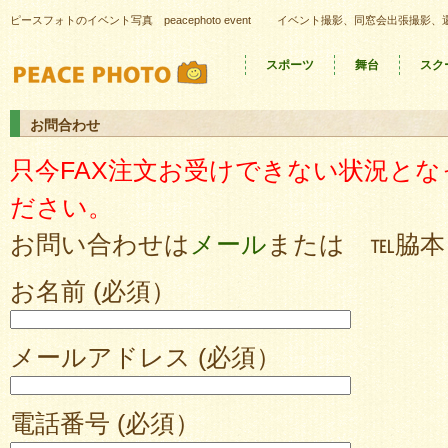
ピースフォトのイベント写真 peacephoto event
イベント撮影、同窓会出張撮影、
スポーツ
舞台
スク
お問合わせ
只今FAX注文お受けできない状況と
ださい。
お問い合わせは
メール
または ℡脇本 09
お名前 (必須）
メールアドレス (必須）
電話番号 (必須）