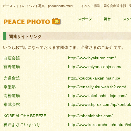
ピースフォトのイベント写真 peacephoto event
イベント撮影、同窓会出張撮影、
スポーツ
舞台
スク
関連サイトリンク
いつもお世話になっております団体さま、企業さまのご紹介です。
白蓮会館
http://www.byakuren.com/
宮野道場
http://www.miyano-dojo.com/
光道會舘
http://koudoukaikan.main.jp/
拳聖塾
http://kenseijyuku.web.fc2.com/
高橋道場
http://www.takahashi–dojo.com/
拳武会館
http://www5.hp-ez.com/hp/kenbuk
KOBE ALOHA BREEZE
http://kobealohabz.com/
神戸よさこいまつり
http://www.ksks-arche.jp/maturi/in