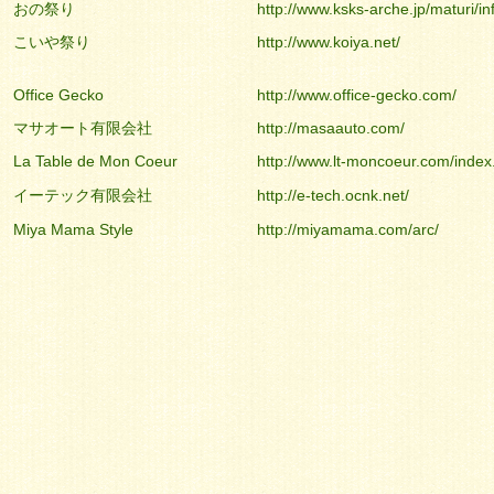
おの祭り
http://www.ksks-arche.jp/maturi/in
こいや祭り
http://www.koiya.net/
Office Gecko
http://www.office-gecko.com/
マサオート有限会社
http://masaauto.com/
La Table de Mon Coeur
http://www.lt-moncoeur.com/index
イーテック有限会社
http://e-tech.ocnk.net/
Miya Mama Style
http://miyamama.com/arc/