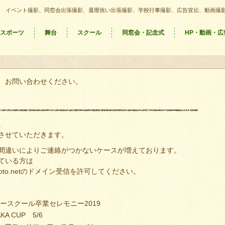
イベント撮影、同窓会出張撮影、還暦祝い出張撮影、学校行事撮影、広告宣伝、動画撮
スポーツ
舞台
スクール
同窓会・記念式
HP・動画・広
、お問い合わせください。
。
させていただきます。
間違いによりご連絡がつかないケースが増えております。
ている方は
eacephoto.netのドメイン受信を許可してください。
ースクール卒業セレモニー2019
A CUP 5/6