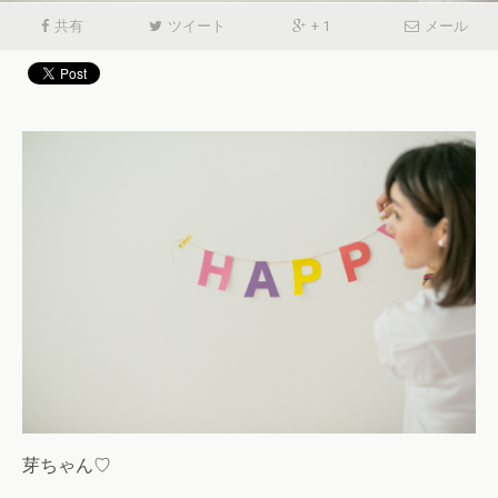
共有
ツイート
+ 1
メール
芽ちゃん♡